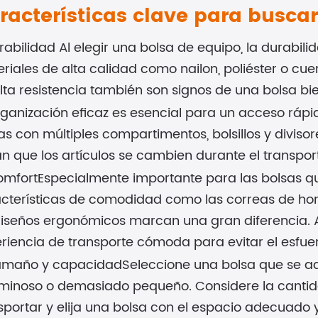
racterísticas clave para buscar
urabilidad Al elegir una bolsa de equipo, la durabi
riales de alta calidad como nailon, poliéster o cue
lta resistencia también son signos de una bolsa bi
rganización eficaz es esencial para un acceso rápid
as con múltiples compartimentos, bolsillos y divis
an que los artículos se cambien durante el transpor
omfortEspecialmente importante para las bolsas que
cterísticas de comodidad como las correas de hom
diseños ergonómicos marcan una gran diferencia. 
riencia de transporte cómoda para evitar el esfuerz
amaño y capacidadSeleccione una bolsa que se ad
minoso o demasiado pequeño. Considere la cantida
sportar y elija una bolsa con el espacio adecuado y