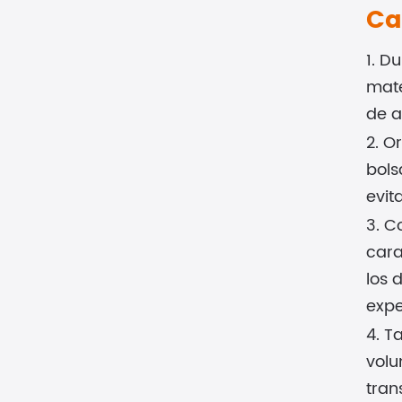
Ca
1. D
mate
de a
2. O
bols
evit
3. C
cara
los 
expe
4. T
volu
tran