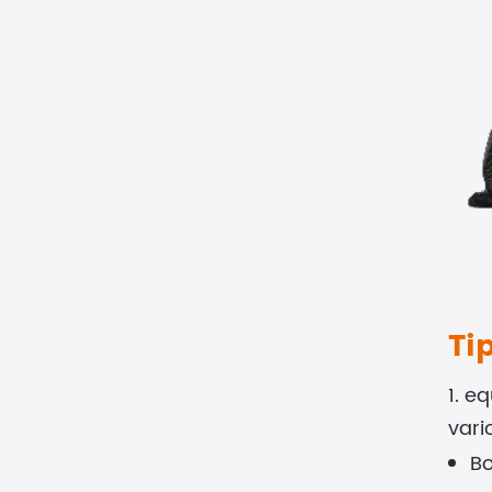
Ti
1. e
vari
Bo