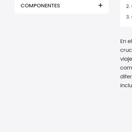
COMPONENTES

2.
3.
En e
cruc
viaj
comp
dife
incl