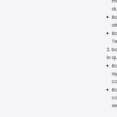
me
du
Bo
al
Bo
Te
2. b
lo q
Bo
ay
co
Bo
co
se