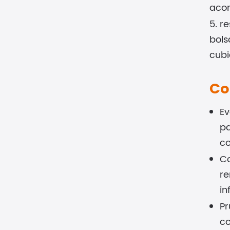
aco
5. r
bols
cubi
Co
Ev
pa
co
Co
re
in
Pr
co