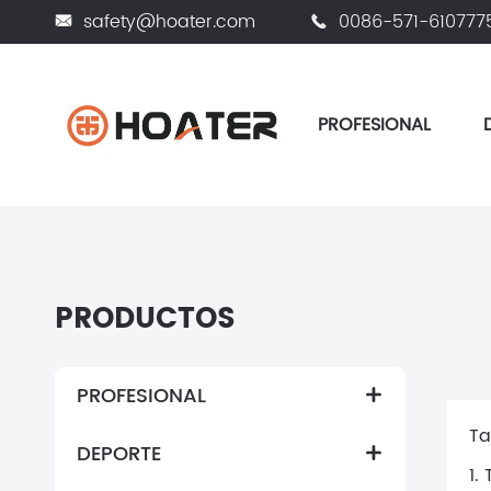
safety@hoater.com
0086-571-610777


PROFESIONAL
Hogar
Blog
Una guía completa de bolsas de
PRODUCTOS
PROFESIONAL

Ta
DEPORTE

1.