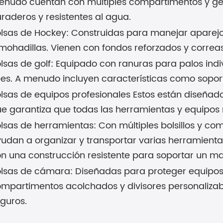
nudo cuentan con múltiples compartimentos y ge
raderos y resistentes al agua.
lsas de Hockey: Construidas para manejar aparejo
mohadillas. Vienen con fondos reforzados y corr
lsas de golf: Equipado con ranuras para palos indi
es. A menudo incluyen características como soporte
olsas de equipos profesionales Estos están diseñado
ue garantiza que todas las herramientas y equipo
lsas de herramientas: Con múltiples bolsillos y co
udan a organizar y transportar varias herramient
n una construcción resistente para soportar un ma
lsas de cámara: Diseñadas para proteger equipos
mpartimentos acolchados y divisores personalizabl
guros.