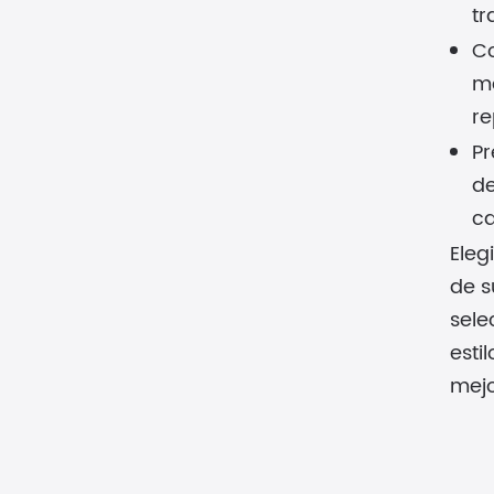
tr
Co
ma
re
Pr
de
ca
Eleg
de s
sele
esti
mejo