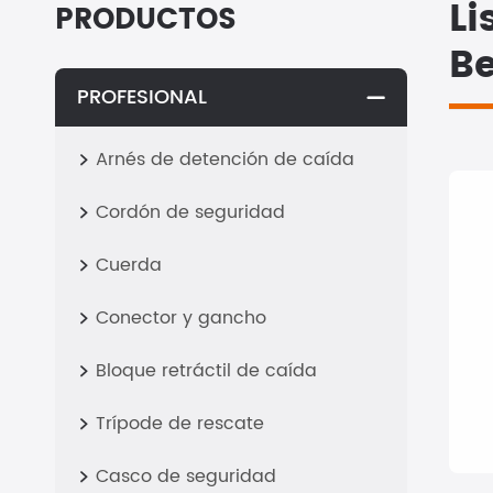
Li
PRODUCTOS
B
PROFESIONAL

Arnés de detención de caída

Cordón de seguridad

Cuerda

Conector y gancho

Bloque retráctil de caída

Trípode de rescate

Casco de seguridad
