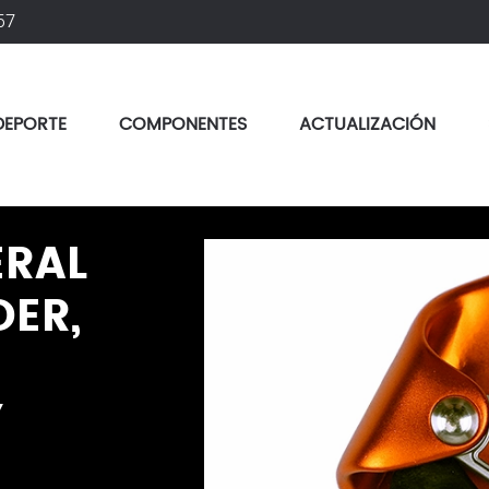
57
DEPORTE
COMPONENTES
ACTUALIZACIÓN
spositivo Belay
ERAL
DER,
Y