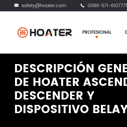
safety@hoater.com
0086-571-610777


PROFESIONAL
Hogar
PROFESIONAL
Ascender, Descender y di
DESCRIPCIÓN GEN
DE HOATER ASCEN
DESCENDER Y
DISPOSITIVO BELA