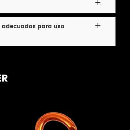

er adecuados para uso

ER