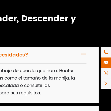
der, Descender y

ecesidades?


trabajo de cuerda que hará. Hoater

s como el tamaño de la manija, la

escalada o consulte las
ra sus requisitos.