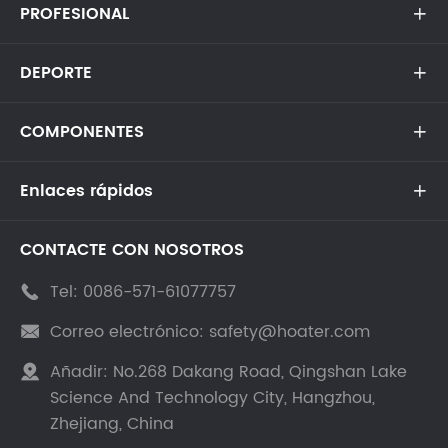
PROFESIONAL

DEPORTE

COMPONENTES

Enlaces rápidos

CONTACTE CON NOSOTROS
Tel:
0086-571-61077757

Correo electrónico:
safety@hoater.com

Añadir:
No.268 Dakang Road, Qingshan Lake

Science And Technology City, Hangzhou,
Zhejiang, China