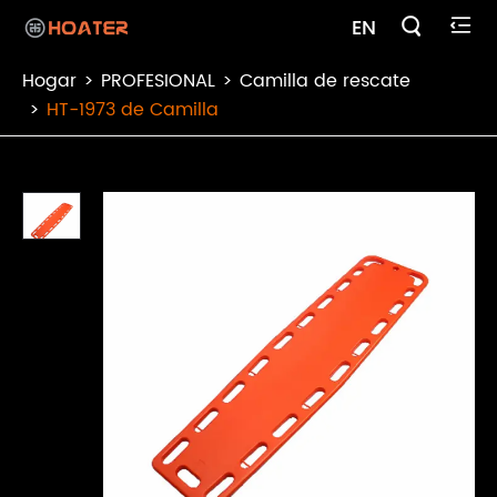

EN

Hogar
PROFESIONAL
Camilla de rescate
HT-1973 de Camilla