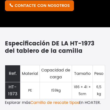
CONTACTE CON NOSOTROS

Especificación DE LA HT-1973
del tablero de la camilla
Capacidad de
Ref.
Material
Tamaño
Peso
carga
HT-
186 × 41 ×
6,5
PE
159kg
1973
5cm
kg
Explorar más
Camilla de rescate tipos
En HOATER.