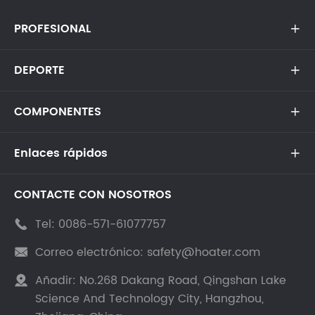
PROFESIONAL

DEPORTE

COMPONENTES

Enlaces rápidos

CONTACTE CON NOSOTROS
Tel:
0086-571-61077757

Correo electrónico:
safety@hoater.com

Añadir:
No.268 Dakang Road, Qingshan Lake

Science And Technology City, Hangzhou,