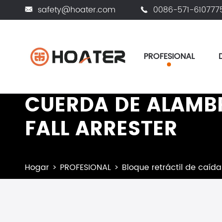
safety@hoater.com
0086-571-610777


PROFESIONAL
CUERDA DE ALAMB
FALL ARRESTER
Hogar
PROFESIONAL
Bloque retráctil de caída