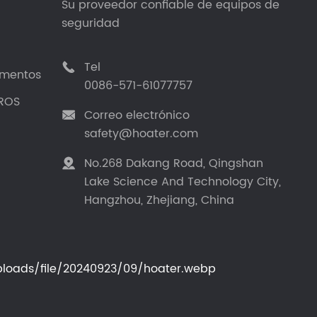
Su proveedor confiable de equipos de
seguridad
Tel

umentos
0086-571-61077757
ROS
Correo electrónico

safety@hoater.com
No.268 Dakang Road, Qingshan

Lake Science And Technology City,
Hangzhou, Zhejiang, China