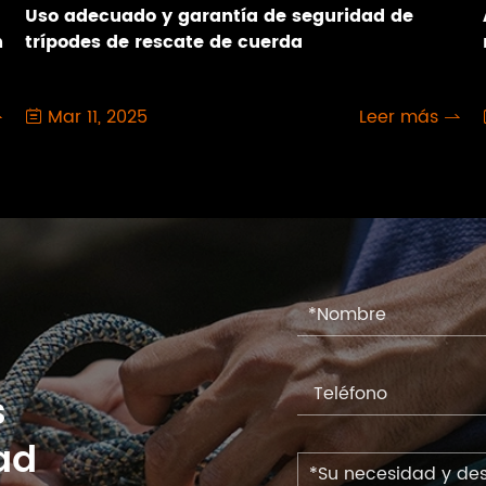
Uso adecuado y garantía de seguridad de
n
trípodes de rescate de cuerda
Mar 11, 2025
Leer más



s
ad