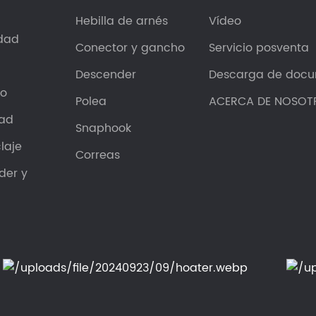
Hebilla de arnés
Vídeo
dad
Conector y gancho
Servicio posventa
Descender
Descarga de doc
ho
Polea
ACERCA DE NOSOT
dad
Snaphook
laje
Correas
der y