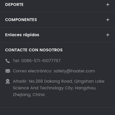
DEPORTE

COMPONENTES

Enlaces rápidos

CONTACTE CON NOSOTROS
Tel:
0086-571-61077757

Correo electrónico:
safety@hoater.com

Añadir:
No.268 Dakang Road, Qingshan Lake

Science And Technology City, Hangzhou,
Zhejiang, China