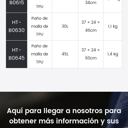
B0615
34cm
TPU
Paño de
HT-
37 × 24 ×
malla de
30L
1,1 kg
B0630
46cm
TPU
Paño de
HT-
37 × 24 ×
malla de
45L
1,4 kg
B0645
60cm
TPU
Aquí para llegar a nosotros para
obtener más información y sus