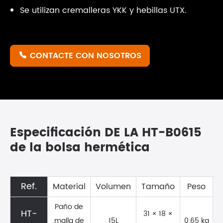
Se utilizan cremalleras YKK y hebillas UTX.
CONTACTE CON NOSOTROS

Especificación DE LA HT-B0615
de la bolsa hermética
Ref.
Material
Volumen
Tamaño
Peso
Paño de
HT-
31 × 18 ×
malla de
15L
0,65 kg