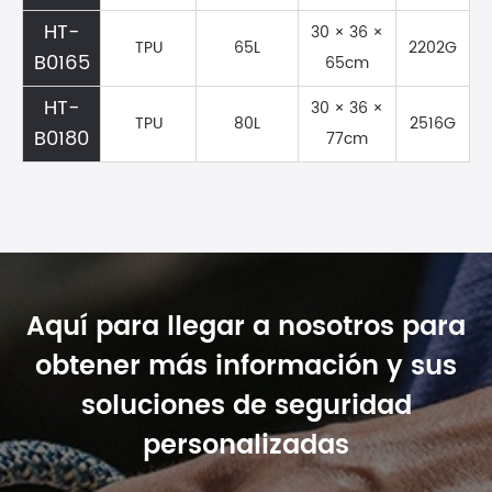
HT-
30 × 36 ×
TPU
65L
2202G
B0165
65cm
HT-
30 × 36 ×
TPU
80L
2516G
B0180
77cm
Aquí para llegar a nosotros para
obtener más información y sus
soluciones de seguridad
personalizadas