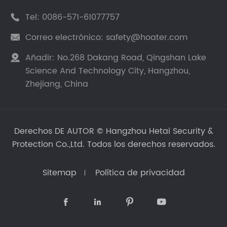
Tel:
0086-571-61077757

Correo electrónico:
safety@hoater.com

Añadir:
No.268 Dakang Road, Qingshan Lake

Science And Technology City, Hangzhou,
Zhejiang, China
Derechos DE AUTOR ©
Hangzhou Hetai Security &
Protection Co.,Ltd.
Todos los derechos reservados.
Sitemap
Política de privacidad



