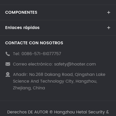
COMPONENTES

Enlaces rápidos

CONTACTE CON NOSOTROS
Tel:
0086-571-61077757

Correo electrónico:
safety@hoater.com

Añadir:
No.268 Dakang Road, Qingshan Lake

Science And Technology City, Hangzhou,
Zhejiang, China
Derechos DE AUTOR ©
Hangzhou Hetai Security &