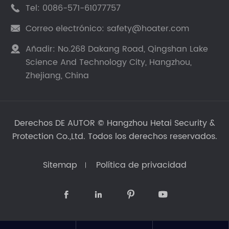
Tel:
0086-571-61077757

Correo electrónico:
safety@hoater.com

Añadir:
No.268 Dakang Road, Qingshan Lake

Science And Technology City, Hangzhou,
Zhejiang, China
Derechos DE AUTOR ©
Hangzhou Hetai Security &
Protection Co.,Ltd.
Todos los derechos reservados.
Sitemap
Política de privacidad



