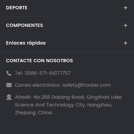
DEPORTE

COMPONENTES

Enlaces rápidos

CONTACTE CON NOSOTROS
Tel:
0086-571-61077757

Correo electrónico:
safety@hoater.com

Añadir:
No.268 Dakang Road, Qingshan Lake

Science And Technology City, Hangzhou,
Zhejiang, China