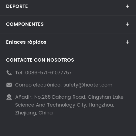
DEPORTE

COMPONENTES

Enlaces rápidos

CONTACTE CON NOSOTROS
Tel:
0086-571-61077757

Correo electrónico:
safety@hoater.com

Añadir:
No.268 Dakang Road, Qingshan Lake

Science And Technology City, Hangzhou,
Zhejiang, China