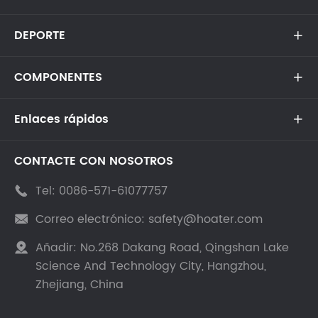
DEPORTE

COMPONENTES

Enlaces rápidos

CONTACTE CON NOSOTROS
Tel:
0086-571-61077757

Correo electrónico:
safety@hoater.com

Añadir:
No.268 Dakang Road, Qingshan Lake

Science And Technology City, Hangzhou,
Zhejiang, China