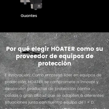
Guantes
Por qué elegir HOATER como su
proveedor de equipos de
protección
1. Innovación: Como empresa líder en equipos de
protección, HOATER se compromete a innovar y
desarrollar productos de protección contra
caídas a gran altitud que se adapten a diferentes
situaciones junto con nuestro equipo de I + D.