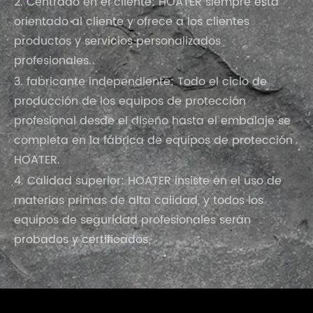
2. Centrado en el cliente: HOATER siempre está
orientado al cliente y ofrece a los clientes
productos y servicios personalizados
profesionales.
3. fabricante independiente: Todo el ciclo de
producción de los equipos de protección
profesional desde el diseño hasta el embalaje se
completa en la fábrica de equipos de protección
HOATER.
4. Calidad superior: HOATER insiste en el uso de
materias primas de alta calidad, y todos los
equipos de seguridad profesionales serán
probados y certificados.