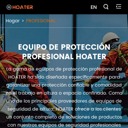

EN

Hogar
PROFESIONAL
EQUIPO DE PROTECCIÓN
PROFESIONAL HOATER
La gama de equipos de protección profesional de
HOATER ha sido diseñada específicamente para
garantizar una protección confiable y comodidad
en el trabajo en altura o espacio confinado. Como
uno de los principales proveedores de equipos de
seguridad de altura, HOATER ofrece a los clientes
un conjunto completo de soluciones de productos
con nuestros equipos de seguridad profesionales