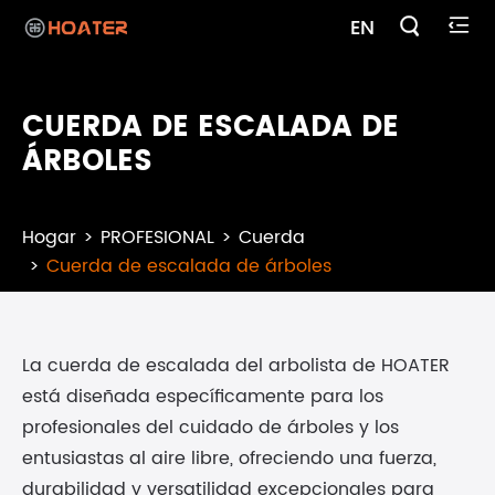

EN

CUERDA DE ESCALADA DE
ÁRBOLES
Hogar
PROFESIONAL
Cuerda
Cuerda de escalada de árboles
La cuerda de escalada del arbolista de HOATER
está diseñada específicamente para los
profesionales del cuidado de árboles y los
entusiastas al aire libre, ofreciendo una fuerza,
durabilidad y versatilidad excepcionales para