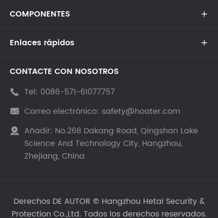
COMPONENTES

Enlaces rápidos

CONTACTE CON NOSOTROS
Tel:
0086-571-61077757

Correo electrónico:
safety@hoater.com

Añadir:
No.268 Dakang Road, Qingshan Lake

Science And Technology City, Hangzhou,
Zhejiang, China
Derechos DE AUTOR ©
Hangzhou Hetai Security &
Protection Co.,Ltd.
Todos los derechos reservados.