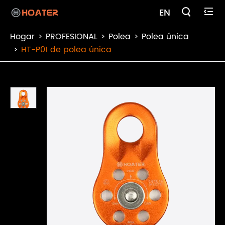

EN

Hogar
PROFESIONAL
Polea
Polea única
HT-P01 de polea única