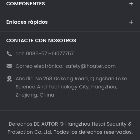
COMPONENTES

Enlaces rápidos

CONTACTE CON NOSOTROS
Tel:
0086-571-61077757

Correo electrónico:
safety@hoater.com

Añadir:
No.268 Dakang Road, Qingshan Lake

Science And Technology City, Hangzhou,
Zhejiang, China
Derechos DE AUTOR ©
Hangzhou Hetai Security &
Protection Co.,Ltd.
Todos los derechos reservados.