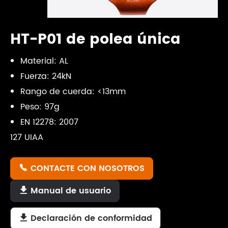
HT-P01 de polea única
Material: AL
Fuerza: 24kN
Rango de cuerda: <13mm
Peso: 97g
EN 12278: 2007
127 UIAA
CONTACTE CON NOSOTROS

Manual de usuario

Declaración de conformidad
